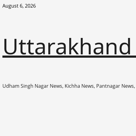
Skip
August 6, 2026
to
content
Uttarakhand
Udham Singh Nagar News, Kichha News, Pantnagar News,