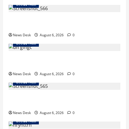
उत्तराखंड स्पेशल
काशीपुर में दर्दनाक सड़क हादसा: स्कूल जा रहे तीन छात्र
पिकअप की चपेट में, 16 वर्षीय शिवम की मौत
News Desk
August 6, 2026
0
उत्तराखंड स्पेशल
उत्तराखंड में 2027 की चुनावी जंग शुरू: 8 अगस्त को हल्द्वानी
से खड़गे भरेंगे हुंकार, कांग्रेस का मिशन-2027 लॉन्च
News Desk
August 6, 2026
0
उत्तराखंड स्पेशल
देहरादून में ‘डिजिटल अरेस्ट’ का खौफनाक खेल: लाल किला
ब्लास्ट केस का डर दिखाकर बुजुर्ग से 13 लाख रुपये ठगे
News Desk
August 6, 2026
0
उत्तराखंड स्पेशल