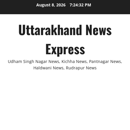
Skip
August 8, 2026
7:24:33 PM
to
content
Uttarakhand News
Express
Udham Singh Nagar News, Kichha News, Pantnagar News,
Haldwani News, Rudrapur News