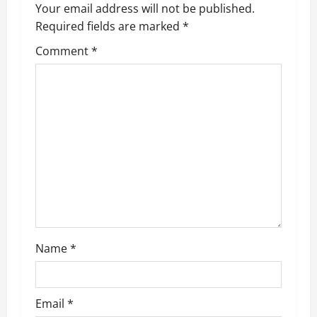
Your email address will not be published.
v
Required fields are marked
*
i
Comment
*
g
a
t
i
o
n
Name
*
Email
*