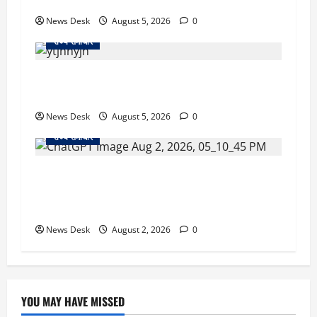
56 दुकानदार प्रभावित
News Desk
August 5, 2026
0
राज्य समाचार
क्या अब UPI से पेमेंट करना पड़ेगा महंगा? केंद्र की नई
तैयारी ने बढ़ाई हलचल, जानिए क्या होगा असर
News Desk
August 5, 2026
0
राज्य समाचार
उत्तराखंड सरकार का बड़ा फैसला: गर्भवती महिलाओं के
लिए बड़ा तोहफा! अब बर्थ वेटिंग होम में तीमारदारों को भी
मिलेंगे ₹300 रोजाना
News Desk
August 2, 2026
0
YOU MAY HAVE MISSED