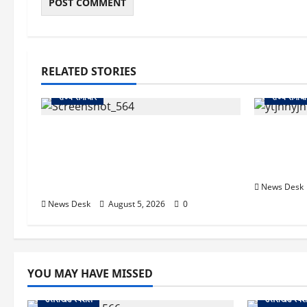
RELATED STORIES
राज्य समाचार
राज्य समाचा
uttarakhand: काशीपुर हाईवे चौड़ीकरण
क्या अब UPI
पर प्रशासन का एक्शन, डीडी चौक से गावा
केंद्र की न
चौक तक चला अभियान; 56 दुकानदार
क्या होगा 
प्रभावित
News Desk
News Desk
August 5, 2026
0
YOU MAY HAVE MISSED
उत्तराखंड स्पेशल
उत्तराखंड स्पे