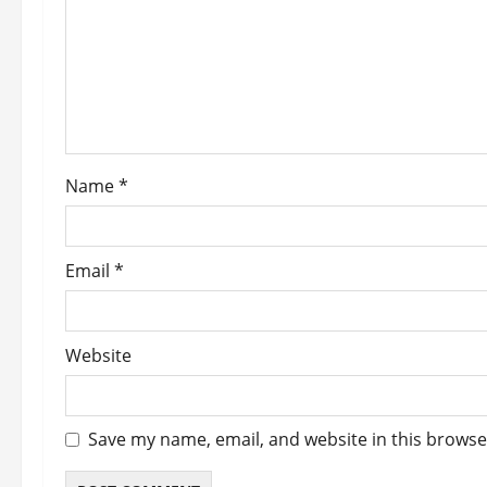
a
t
i
o
Name
*
n
Email
*
Website
Save my name, email, and website in this browse