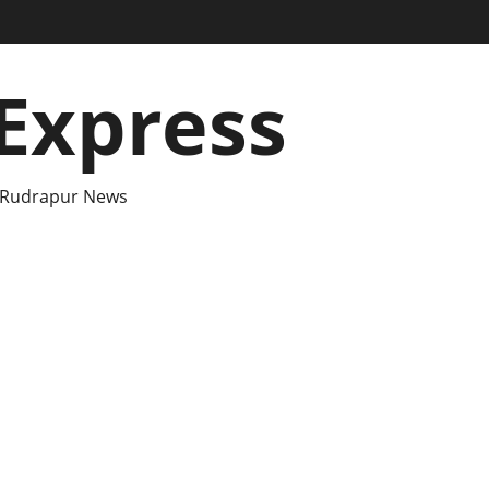
Express
 Rudrapur News