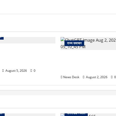
र
राज्य समाचार
 से पेमेंट करना पड़ेगा महंगा?
ई तैयारी ने बढ़ाई हलचल, जानिए
उत्तराखंड सरकार का बड़ा फैसला: 
असर
महिलाओं के लिए बड़ा तोहफा! अब बर
होम में तीमारदारों को भी मिलेंगे ₹
August 5, 2026
0
News Desk
August 2, 2026
0
शल
उत्तराखंड स्पेशल