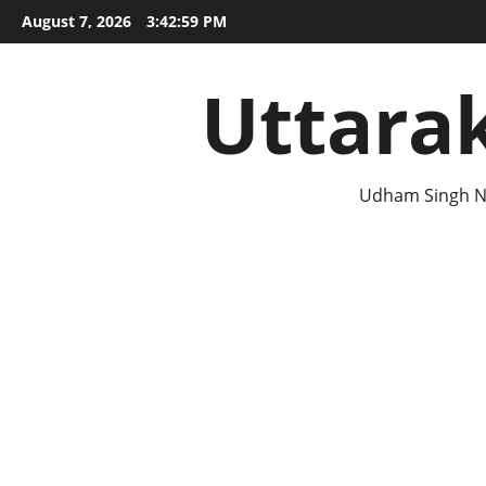
Skip
August 7, 2026
3:43:00 PM
to
content
Uttara
Udham Singh N