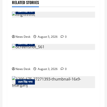
RELATED STORIES
उधम सिंह नगर
रुद्रपुर: महज 5 हजार रुपये के लिए दोस्त का कत्ल,
पुलिस ने सुलझाई मर्डर मिस्ट्री, आरोपी गिरफ्तार
News Desk
August 5, 2026
0
उधम सिंह नगर
रुद्रपुर: देखते ही देखते धुएं से भर गया बुटीक, बेसमेंट में
लगी आग पर कड़ी मशक्कत के बाद काबू
News Desk
August 3, 2026
0
उधम सिंह नगर
सितारगंज: रिश्वत मामले की जांच को पहुंची विजिलेंस
टीम को तहसील में रातभर रखा कैद, 20 घंटे ठप रहा
कामकाज