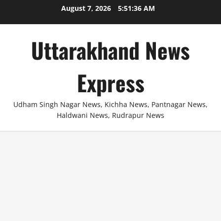
Skip
August 7, 2026
5:51:37 AM
to
content
Uttarakhand News
Express
Udham Singh Nagar News, Kichha News, Pantnagar News,
Haldwani News, Rudrapur News