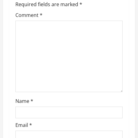
Required fields are marked
*
i
Comment
*
g
a
t
i
o
n
Name
*
Email
*