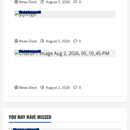
News Desk
August 5, 2026
0
राज्य समाचार
क्या अब UPI से पेमेंट करना पड़ेगा महंगा? केंद्र की नई
तैयारी ने बढ़ाई हलचल, जानिए क्या होगा असर
News Desk
August 5, 2026
0
राज्य समाचार
उत्तराखंड सरकार का बड़ा फैसला: गर्भवती महिलाओं के
लिए बड़ा तोहफा! अब बर्थ वेटिंग होम में तीमारदारों को भी
मिलेंगे ₹300 रोजाना
News Desk
August 2, 2026
0
YOU MAY HAVE MISSED
उत्तराखंड स्पेशल