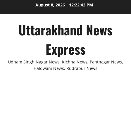
Skip
August 8, 2026
12:22:43 PM
to
content
Uttarakhand News
Express
Udham Singh Nagar News, Kichha News, Pantnagar News,
Haldwani News, Rudrapur News