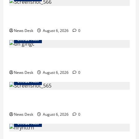
काशीपुर में दर्दनाक सड़क हादसा: स्कूल जा रहे तीन छात्र
पिकअप की चपेट में, 16 वर्षीय शिवम की मौत
News Desk
August 6, 2026
0
उत्तराखंड स्पेशल
उत्तराखंड में 2027 की चुनावी जंग शुरू: 8 अगस्त को हल्द्वानी
से खड़गे भरेंगे हुंकार, कांग्रेस का मिशन-2027 लॉन्च
News Desk
August 6, 2026
0
उत्तराखंड स्पेशल
देहरादून में ‘डिजिटल अरेस्ट’ का खौफनाक खेल: लाल किला
ब्लास्ट केस का डर दिखाकर बुजुर्ग से 13 लाख रुपये ठगे
News Desk
August 6, 2026
0
उत्तराखंड स्पेशल