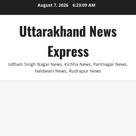
Skip
August 7, 2026
6:23:10 AM
to
content
Uttarakhand News
Express
Udham Singh Nagar News, Kichha News, Pantnagar News,
Haldwani News, Rudrapur News