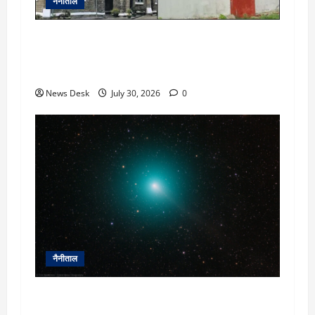
नैनीताल
UKSSSC भर्ती विवाद: सभी चरण पास करने के बावजूद
पूर्व सैनिक का आवेदन रद्द, हाईकोर्ट ने आयोग से मांगा
जवाब
News Desk
July 30, 2026
0
नैनीताल
2 अगस्त को आसमान में दिखेगा अद्भुत नजारा, पृथ्वी के
करीब आएगा धूमकेतु टेम्पल-2