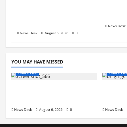
uttarakhand: काशीपुर हाईवे चौड़ीकरण
क्या अब UPI
पर प्रशासन का एक्शन, डीडी चौक से गावा
केंद्र की न
चौक तक चला अभियान; 56 दुकानदार
क्या होगा 
प्रभावित
News Desk
News Desk
August 5, 2026
0
YOU MAY HAVE MISSED
उत्तराखंड स्पेशल
उत्तराखंड स्पे
काशीपुर में दर्दनाक सड़क हादसा: स्कूल जा रहे
उत्तराखंड में
तीन छात्र पिकअप की चपेट में, 16 वर्षीय शिवम
अगस्त को हल्द्व
की मौत
का मिशन-202
News Desk
August 6, 2026
0
News Desk