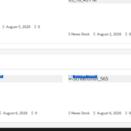
 से पेमेंट करना पड़ेगा महंगा?
ई तैयारी ने बढ़ाई हलचल, जानिए
उत्तराखंड सरकार का बड़ा फैसला: 
असर
महिलाओं के लिए बड़ा तोहफा! अब बर
होम में तीमारदारों को भी मिलेंगे ₹
August 5, 2026
0
News Desk
August 2, 2026
0
शल
उत्तराखंड स्पेशल
 2027 की चुनावी जंग शुरू: 8
देहरादून में ‘डिजिटल अरेस्ट’ का
ानी से खड़गे भरेंगे हुंकार, कांग्रेस
लाल किला ब्लास्ट केस का डर दिखा
7 लॉन्च
13 लाख रुपये ठगे
August 6, 2026
0
News Desk
August 6, 2026
0