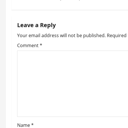
t
n
Leave a Reply
a
Your email address will not be published.
Required 
v
Comment
*
i
g
a
t
i
o
Name
*