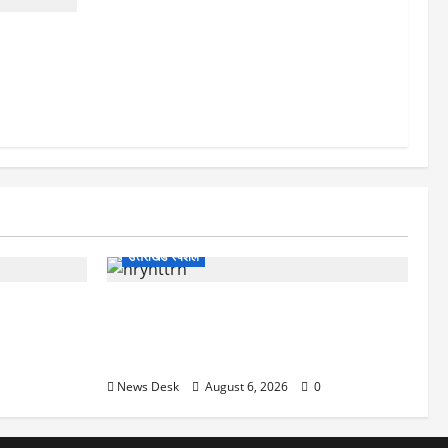
गर्भवती
्थ वेटिंग
300 रोजाना
उत्तराखंड स्पेशल
 खौफनाक खेल:
काशीपुर में दर्दनाक हादसा: स्कूल जा रहे तीन
कर बुजुर्ग से
छात्रों को टैंकर ने रौंदा, एक की मौत; दो गंभीर,
चालक फरार
News Desk
August 6, 2026
0