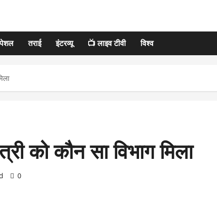
्पेशल
तराई
इंटरव्यू
📺 लाइव टीवी
विश्व
मिला
ंत्री को कौन सा विभाग मिला
d
0