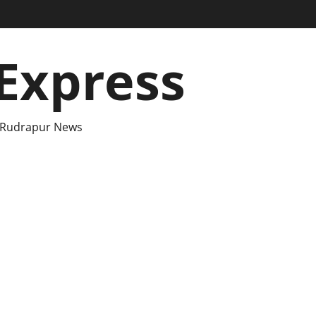
Express
 Rudrapur News