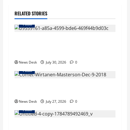
RELATED STORIES
नैनीताल
UKSSSC भर्ती विवाद: सभी चरण पास करने के बावजूद
पूर्व सैनिक का आवेदन रद्द, हाईकोर्ट ने आयोग से मांगा
जवाब
News Desk
July 30, 2026
0
नैनीताल
2 अगस्त को आसमान में दिखेगा अद्भुत नजारा, पृथ्वी के
करीब आएगा धूमकेतु टेम्पल-2
News Desk
July 27, 2026
0
नैनीताल
नैनीताल में बड़ा सड़क हादसा: अनियंत्रित होकर खाई में