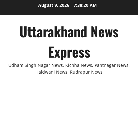
Skip
August 9, 2026
7:38:21 AM
to
content
Uttarakhand News
Express
Udham Singh Nagar News, Kichha News, Pantnagar News,
Haldwani News, Rudrapur News