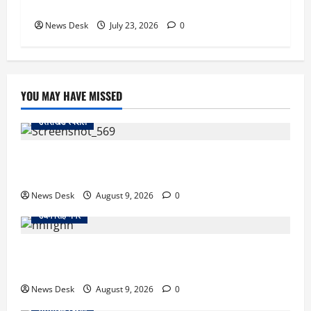
गिरी टैक्सी, यात्रियों में मची चीख-पुकार
News Desk
July 23, 2026
0
YOU MAY HAVE MISSED
उत्तराखंड स्पेशल
हल्द्वानी: बालों की लंबाई देख दुनिया हैरान! उत्तराखंड की रेणु ने
271.50 सेमी के साथ बनाया रिकॉर्ड
News Desk
August 9, 2026
0
उधम सिंह नगर
उधम सिंह नगर में बड़ा मामला: रेलवे स्टेशन के पास मिले दो
शव, जांच में जुटी पुलिस
News Desk
August 9, 2026
0
उत्तराखंड स्पेशल