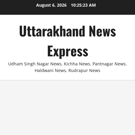
Skip
August 6, 2026
10:25:24 AM
to
content
Uttarakhand News
Express
Udham Singh Nagar News, Kichha News, Pantnagar News,
Haldwani News, Rudrapur News