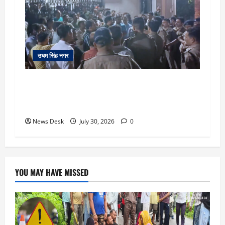
उधम सिंह नगर
सितारगंज: रिश्वत मामले की जांच को पहुंची विजिलेंस
टीम को तहसील में रातभर रखा कैद, 20 घंटे ठप रहा
कामकाज
News Desk
July 30, 2026
0
YOU MAY HAVE MISSED