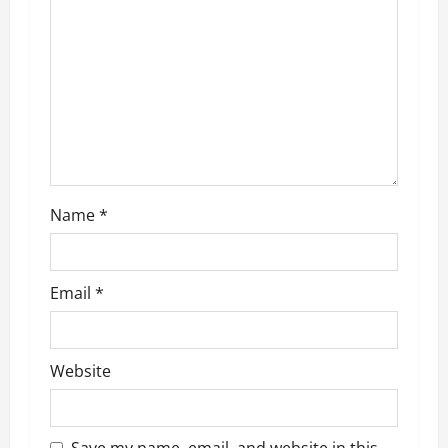
a
t
i
o
n
Name
*
Email
*
Website