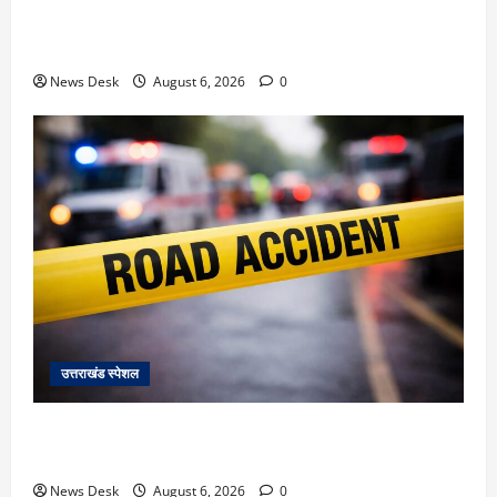
देहरादून में ‘डिजिटल अरेस्ट’ का खौफनाक खेल: लाल किला
ब्लास्ट केस का डर दिखाकर बुजुर्ग से 13 लाख रुपये ठगे
News Desk
August 6, 2026
0
उत्तराखंड स्पेशल
काशीपुर में दर्दनाक हादसा: स्कूल जा रहे तीन छात्रों को टैंकर
ने रौंदा, एक की मौत; दो गंभीर, चालक फरार
News Desk
August 6, 2026
0