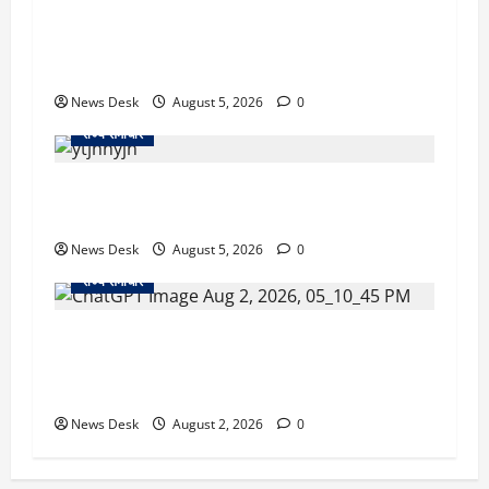
uttarakhand: काशीपुर हाईवे चौड़ीकरण पर प्रशासन
का एक्शन, डीडी चौक से गावा चौक तक चला अभियान;
56 दुकानदार प्रभावित
News Desk
August 5, 2026
0
राज्य समाचार
क्या अब UPI से पेमेंट करना पड़ेगा महंगा? केंद्र की नई
तैयारी ने बढ़ाई हलचल, जानिए क्या होगा असर
News Desk
August 5, 2026
0
राज्य समाचार
उत्तराखंड सरकार का बड़ा फैसला: गर्भवती महिलाओं के
लिए बड़ा तोहफा! अब बर्थ वेटिंग होम में तीमारदारों को भी
मिलेंगे ₹300 रोजाना
News Desk
August 2, 2026
0