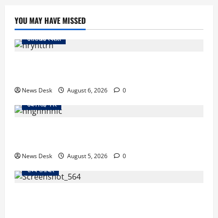
YOU MAY HAVE MISSED
उत्तराखंड स्पेशल
काशीपुर में दर्दनाक हादसा: स्कूल जा रहे तीन छात्रों को टैंकर
ने रौंदा, एक की मौत; दो गंभीर, चालक फरार
News Desk
August 6, 2026
0
उधम सिंह नगर
रुद्रपुर: महज 5 हजार रुपये के लिए दोस्त का कत्ल, पुलिस ने
सुलझाई मर्डर मिस्ट्री, आरोपी गिरफ्तार
News Desk
August 5, 2026
0
राज्य समाचार
uttarakhand: काशीपुर हाईवे चौड़ीकरण पर प्रशासन का
एक्शन, डीडी चौक से गावा चौक तक चला अभियान; 56