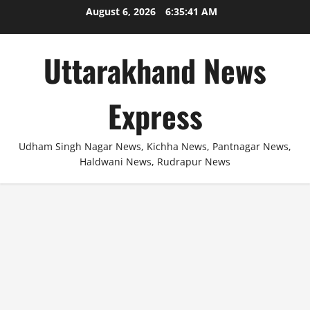
Skip
August 6, 2026
6:35:41 AM
to
content
Uttarakhand News
Express
Udham Singh Nagar News, Kichha News, Pantnagar News,
Haldwani News, Rudrapur News