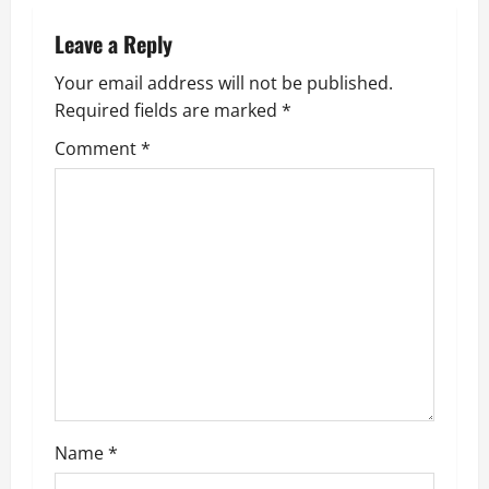
a
Leave a Reply
v
Your email address will not be published.
Required fields are marked
*
i
Comment
*
g
a
t
i
o
n
Name
*