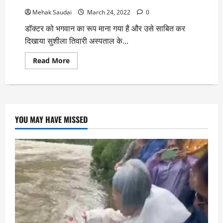
Mehak Saudai
March 24, 2022
0
डॉक्टर को भगवान का रूप माना गया है और उसे साबित कर
दिखाया सुशीला तिवारी अस्पताल के...
Read
Read More
more
about
3
वर्ष
की
मासूम
बच्ची
के
YOU MAY HAVE MISSED
गले
में
फंसी
बिछिया,
डॉक्टर
बने
भगवान