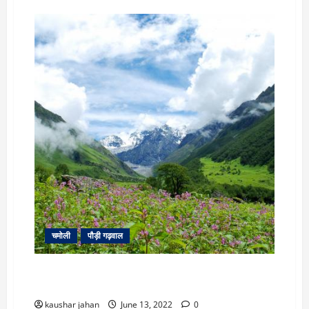
उत्तराखंड
में
मौसम
का
कहर:
बिजली
गिरने
से
41
बकरियों
की
मौत,
गांवों
में
दहशत।
चमोली
पौड़ी गढ़वाल
flower valley: मायूस होकर लौट रहे पर्यटक, बारिश ना होने के
कारण फीकी पड़ रही घाटी की रौनक
kaushar jahan
June 13, 2022
0