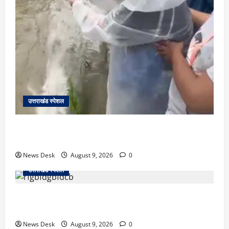
उत्तराखंड स्पेशल
जापान से उत्तराखंड तक आईं मियाको, पति की अंतिम इच्छा पूरी
कर सरयू में प्रवाहित की अस्थियां
News Desk
August 9, 2026
0
उत्तराखंड स्पेशल
रुद्रपुर: टक्कर के बाद सड़क पर मचा बवाल, दो युवकों पर रॉड
से हमला; BJP नेता समेत 12 पर FIR
News Desk
August 9, 2026
0