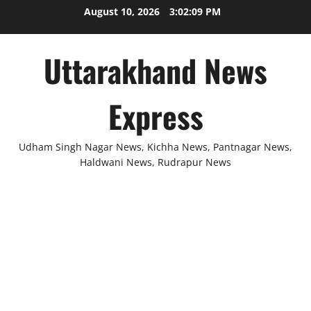
Skip
August 10, 2026
3:02:09 PM
to
content
Uttarakhand News
Express
Udham Singh Nagar News, Kichha News, Pantnagar News,
Haldwani News, Rudrapur News