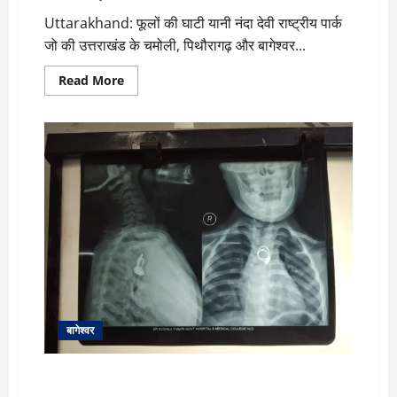
Uttarakhand: फूलों की घाटी यानी नंदा देवी राष्ट्रीय पार्क
जो की उत्तराखंड के चमोली, पिथौरागढ़ और बागेश्वर...
Read
Read More
more
about
flower
valley:
मायूस
होकर
लौट
रहे
पर्यटक,
बारिश
ना
होने
के
कारण
फीकी
पड़
रही
घाटी
की
रौनक
बागेश्वर
3 वर्ष की मासूम बच्ची के गले में फंसी बिछिया, डॉक्टर बने
भगवान